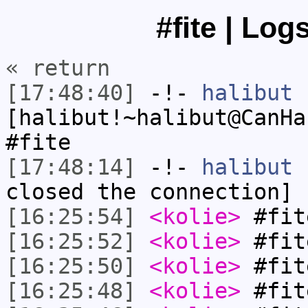
#fite | Log
« return
[17:48:40]
-!-
halibut
[halibut!~halibut@CanHa
#fite
[17:48:14]
-!-
halibut
h
closed the connection]
[16:25:54]
<kolie>
#fit
[16:25:52]
<kolie>
#fit
[16:25:50]
<kolie>
#fit
[16:25:48]
<kolie>
#fit