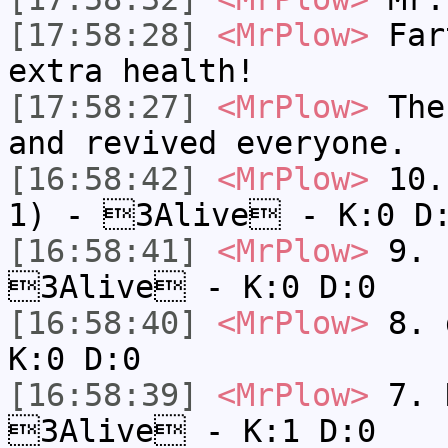
[17:58:28]
<MrPlow>
Fart
extra health!
[17:58:27]
<MrPlow>
The 
and revived everyone.
[16:58:42]
<MrPlow>
10. 
1) - 3Alive - K:0 D
[16:58:41]
<MrPlow>
9. k
3Alive - K:0 D:0
[16:58:40]
<MrPlow>
8. 
K:0 D:0
[16:58:39]
<MrPlow>
7. N
3Alive - K:1 D:0