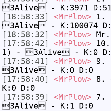
3Alive - K:3971 D:5
[18:58:33]
<MrPlow>
1. h
3Alive - K:100074 D
[18:58:32]
<MrPlow>
Mr.
[17:58:42]
<MrPlow>
10. 
1) - 3Alive - K:0 D
[17:58:41]
<MrPlow>
9. k
3Alive - K:0 D:0
[17:58:40]
<MrPlow>
8. 
K:0 D:0
[17:58:39]
<MrPlow>
7. N
3Alive - K:1 D:0