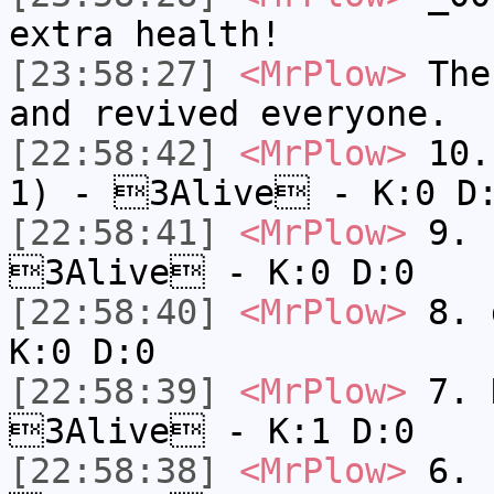
extra health!
[23:58:27]
<MrPlow>
The 
and revived everyone.
[22:58:42]
<MrPlow>
10. 
1) - 3Alive - K:0 D
[22:58:41]
<MrPlow>
9. k
3Alive - K:0 D:0
[22:58:40]
<MrPlow>
8. 
K:0 D:0
[22:58:39]
<MrPlow>
7. N
3Alive - K:1 D:0
[22:58:38]
<MrPlow>
6. s