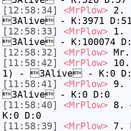
[12:58:34]
<MrPlow>
2. c
3Alive - K:3971 D:5
[12:58:33]
<MrPlow>
1. h
3Alive - K:100074 D
[12:58:32]
<MrPlow>
Mr.
[11:58:42]
<MrPlow>
10. 
1) - 3Alive - K:0 D
[11:58:41]
<MrPlow>
9. k
3Alive - K:0 D:0
[11:58:40]
<MrPlow>
8. 
K:0 D:0
[11:58:39]
<MrPlow>
7. N