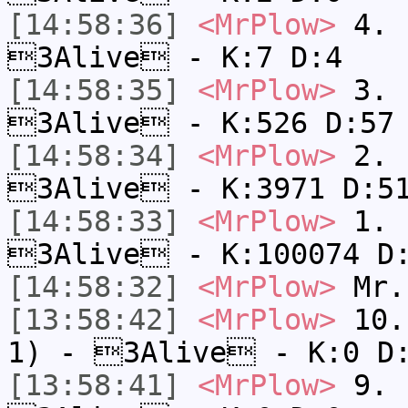
[14:58:36]
<MrPlow>
4. s
3Alive - K:7 D:4
[14:58:35]
<MrPlow>
3. k
3Alive - K:526 D:57
[14:58:34]
<MrPlow>
2. c
3Alive - K:3971 D:5
[14:58:33]
<MrPlow>
1. h
3Alive - K:100074 D
[14:58:32]
<MrPlow>
Mr.
[13:58:42]
<MrPlow>
10. 
1) - 3Alive - K:0 D
[13:58:41]
<MrPlow>
9. k