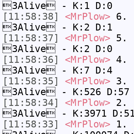
3Alive - K:1 D:0
[11:58:38]
<MrPlow>
6. s
3Alive - K:2 D:1
[11:58:37]
<MrPlow>
5. s
3Alive - K:2 D:0
[11:58:36]
<MrPlow>
4. s
3Alive - K:7 D:4
[11:58:35]
<MrPlow>
3. k
3Alive - K:526 D:57
[11:58:34]
<MrPlow>
2. c
3Alive - K:3971 D:5
[11:58:33]
<MrPlow>
1. h