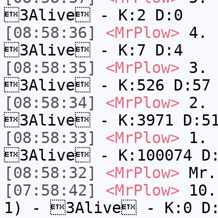
3Alive - K:2 D:0
[08:58:36]
<MrPlow>
4. s
3Alive - K:7 D:4
[08:58:35]
<MrPlow>
3. k
3Alive - K:526 D:57
[08:58:34]
<MrPlow>
2. c
3Alive - K:3971 D:5
[08:58:33]
<MrPlow>
1. h
3Alive - K:100074 D
[08:58:32]
<MrPlow>
Mr.
[07:58:42]
<MrPlow>
10. 
1) - 3Alive - K:0 D