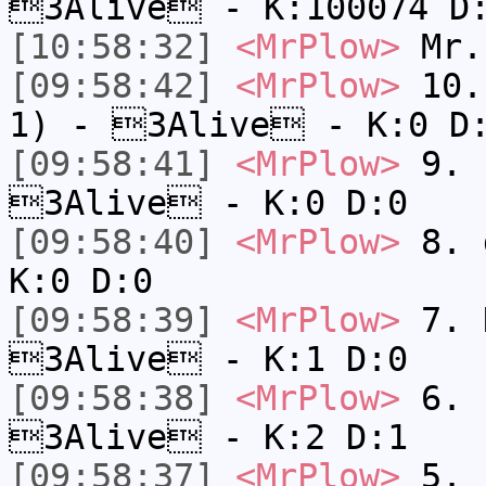
3Alive - K:100074 D
[10:58:32]
<MrPlow>
Mr.
[09:58:42]
<MrPlow>
10. 
1) - 3Alive - K:0 D
[09:58:41]
<MrPlow>
9. k
3Alive - K:0 D:0
[09:58:40]
<MrPlow>
8. 
K:0 D:0
[09:58:39]
<MrPlow>
7. N
3Alive - K:1 D:0
[09:58:38]
<MrPlow>
6. s
3Alive - K:2 D:1
[09:58:37]
<MrPlow>
5. s