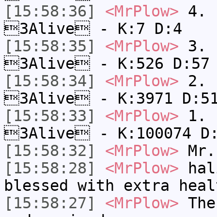
[15:58:36]
<MrPlow>
4. s
3Alive - K:7 D:4
[15:58:35]
<MrPlow>
3. k
3Alive - K:526 D:57
[15:58:34]
<MrPlow>
2. c
3Alive - K:3971 D:5
[15:58:33]
<MrPlow>
1. h
3Alive - K:100074 D
[15:58:32]
<MrPlow>
Mr.
[15:58:28]
<MrPlow>
hali
blessed with extra heal
[15:58:27]
<MrPlow>
The 