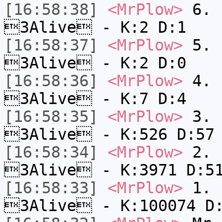
[16:58:38]
<MrPlow>
6. s
3Alive - K:2 D:1
[16:58:37]
<MrPlow>
5. s
3Alive - K:2 D:0
[16:58:36]
<MrPlow>
4. s
3Alive - K:7 D:4
[16:58:35]
<MrPlow>
3. k
3Alive - K:526 D:57
[16:58:34]
<MrPlow>
2. c
3Alive - K:3971 D:5
[16:58:33]
<MrPlow>
1. h
3Alive - K:100074 D