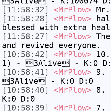
3Alive - K:100074 D
[11:58:32]
<MrPlow>
Mr.
[11:58:28]
<MrPlow>
hal
blessed with extra heal
[11:58:27]
<MrPlow>
The 
and revived everyone.
[10:58:42]
<MrPlow>
10. 
1) - 3Alive - K:0 D
[10:58:41]
<MrPlow>
9. k
3Alive - K:0 D:0
[10:58:40]
<MrPlow>
8. 
K:0 D:0
[10:58:39]
<MrPlow>
7. N