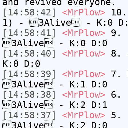
and revived everyone.
[14:58:42]
<MrPlow>
10. 
1) - 3Alive - K:0 D
[14:58:41]
<MrPlow>
9. k
3Alive - K:0 D:0
[14:58:40]
<MrPlow>
8. 
K:0 D:0
[14:58:39]
<MrPlow>
7. N
3Alive - K:1 D:0
[14:58:38]
<MrPlow>
6. s
3Alive - K:2 D:1
[14:58:37]
<MrPlow>
5. s
3Alive - K:2 D:0