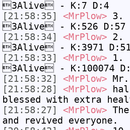
3Alive - K:7 D:4
[21:58:35]
<MrPlow>
3. k
3Alive - K:526 D:57
[21:58:34]
<MrPlow>
2. c
3Alive - K:3971 D:5
[21:58:33]
<MrPlow>
1. h
3Alive - K:100074 D
[21:58:32]
<MrPlow>
Mr.
[21:58:28]
<MrPlow>
hali
blessed with extra heal
[21:58:27]
<MrPlow>
The 
and revived everyone.