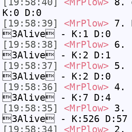
[19:58:40]
<MrPlow>
8. 
K:0 D:0
[19:58:39]
<MrPlow>
7. N
3Alive - K:1 D:0
[19:58:38]
<MrPlow>
6. s
3Alive - K:2 D:1
[19:58:37]
<MrPlow>
5. s
3Alive - K:2 D:0
[19:58:36]
<MrPlow>
4. s
3Alive - K:7 D:4
[19:58:35]
<MrPlow>
3. k
3Alive - K:526 D:57
[19:58:34]
<MrPlow>
2. c