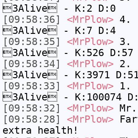
3Alive - K:2 D:0
[09:58:36]
<MrPlow>
4. s
3Alive - K:7 D:4
[09:58:35]
<MrPlow>
3. k
3Alive - K:526 D:57
[09:58:34]
<MrPlow>
2. c
3Alive - K:3971 D:5
[09:58:33]
<MrPlow>
1. h
3Alive - K:100074 D
[09:58:32]
<MrPlow>
Mr.
[09:58:28]
<MrPlow>
Fart
extra health!