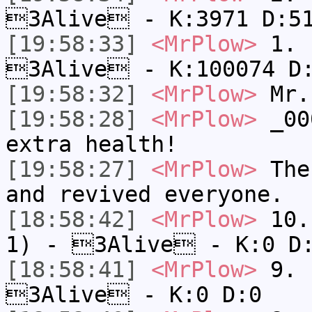
3Alive - K:3971 D:5
[19:58:33]
<MrPlow>
1. h
3Alive - K:100074 D
[19:58:32]
<MrPlow>
Mr.
[19:58:28]
<MrPlow>
_000
extra health!
[19:58:27]
<MrPlow>
The 
and revived everyone.
[18:58:42]
<MrPlow>
10. 
1) - 3Alive - K:0 D
[18:58:41]
<MrPlow>
9. k
3Alive - K:0 D:0