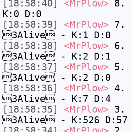
[18:58:40]
<MrPlow>
8. 
K:0 D:0
[18:58:39]
<MrPlow>
7. N
3Alive - K:1 D:0
[18:58:38]
<MrPlow>
6. s
3Alive - K:2 D:1
[18:58:37]
<MrPlow>
5. s
3Alive - K:2 D:0
[18:58:36]
<MrPlow>
4. s
3Alive - K:7 D:4
[18:58:35]
<MrPlow>
3. k
3Alive - K:526 D:57
[18:58:34]
<MrPlow>
2. c