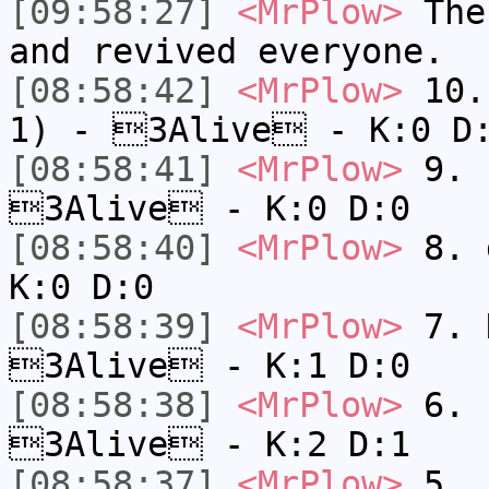
[09:58:27]
<MrPlow>
The 
and revived everyone.
[08:58:42]
<MrPlow>
10. 
1) - 3Alive - K:0 D
[08:58:41]
<MrPlow>
9. k
3Alive - K:0 D:0
[08:58:40]
<MrPlow>
8. 
K:0 D:0
[08:58:39]
<MrPlow>
7. N
3Alive - K:1 D:0
[08:58:38]
<MrPlow>
6. s
3Alive - K:2 D:1
[08:58:37]
<MrPlow>
5. s