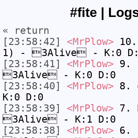
#fite | Log
« return
[23:58:42]
<MrPlow>
10. 
1) - 3Alive - K:0 D
[23:58:41]
<MrPlow>
9. k
3Alive - K:0 D:0
[23:58:40]
<MrPlow>
8. 
K:0 D:0
[23:58:39]
<MrPlow>
7. N
3Alive - K:1 D:0
[23:58:38]
<MrPlow>
6. s