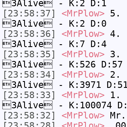
3Alive - K:2 D:1
[23:58:37]
<MrPlow>
5. s
3Alive - K:2 D:0
[23:58:36]
<MrPlow>
4. s
3Alive - K:7 D:4
[23:58:35]
<MrPlow>
3. k
3Alive - K:526 D:57
[23:58:34]
<MrPlow>
2. c
3Alive - K:3971 D:5
[23:58:33]
<MrPlow>
1. h
3Alive - K:100074 D
[23:58:32]
<MrPlow>
Mr.
[23:58:28]
<MrPlow>
_001