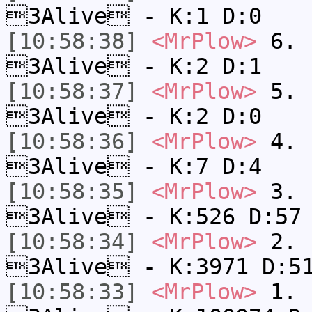
3Alive - K:1 D:0
[10:58:38]
<MrPlow>
6. s
3Alive - K:2 D:1
[10:58:37]
<MrPlow>
5. s
3Alive - K:2 D:0
[10:58:36]
<MrPlow>
4. s
3Alive - K:7 D:4
[10:58:35]
<MrPlow>
3. k
3Alive - K:526 D:57
[10:58:34]
<MrPlow>
2. c
3Alive - K:3971 D:5
[10:58:33]
<MrPlow>
1. h