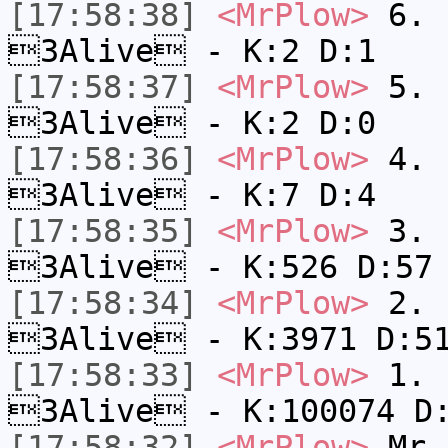
[17:58:38]
<MrPlow>
6. s
3Alive - K:2 D:1
[17:58:37]
<MrPlow>
5. s
3Alive - K:2 D:0
[17:58:36]
<MrPlow>
4. s
3Alive - K:7 D:4
[17:58:35]
<MrPlow>
3. k
3Alive - K:526 D:57
[17:58:34]
<MrPlow>
2. c
3Alive - K:3971 D:5
[17:58:33]
<MrPlow>
1. h
3Alive - K:100074 D
[17:58:32]
<MrPlow>
Mr.