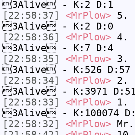
3Alive - K:2 D:1
[22:58:37]
<MrPlow>
5. s
3Alive - K:2 D:0
[22:58:36]
<MrPlow>
4. s
3Alive - K:7 D:4
[22:58:35]
<MrPlow>
3. k
3Alive - K:526 D:57
[22:58:34]
<MrPlow>
2. c
3Alive - K:3971 D:5
[22:58:33]
<MrPlow>
1. h
3Alive - K:100074 D
[22:58:32]
<MrPlow>
Mr.
[21:58:42]
<MrPlow>
10. 