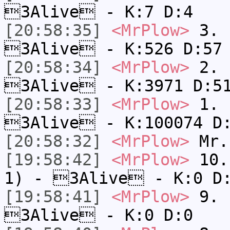
3Alive - K:7 D:4
[20:58:35]
<MrPlow>
3. k
3Alive - K:526 D:57
[20:58:34]
<MrPlow>
2. c
3Alive - K:3971 D:5
[20:58:33]
<MrPlow>
1. h
3Alive - K:100074 D
[20:58:32]
<MrPlow>
Mr.
[19:58:42]
<MrPlow>
10. 
1) - 3Alive - K:0 D
[19:58:41]
<MrPlow>
9. k
3Alive - K:0 D:0