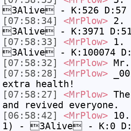
3Alive - K:526 D:57
[07:58:34]
<MrPlow>
2. c
3Alive - K:3971 D:5
[07:58:33]
<MrPlow>
1. h
3Alive - K:100074 D
[07:58:32]
<MrPlow>
Mr.
[07:58:28]
<MrPlow>
_001
extra health!
[07:58:27]
<MrPlow>
The 
and revived everyone.
[06:58:42]
<MrPlow>
10. 
1) - 3Alive - K:0 D