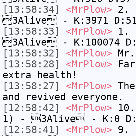
[13:58:34]
<MrPlow>
2. c
3Alive - K:3971 D:5
[13:58:33]
<MrPlow>
1. h
3Alive - K:100074 D
[13:58:32]
<MrPlow>
Mr.
[13:58:28]
<MrPlow>
Fart
extra health!
[13:58:27]
<MrPlow>
The 
and revived everyone.
[12:58:42]
<MrPlow>
10. 
1) - 3Alive - K:0 D
[12:58:41]
<MrPlow>
9. k